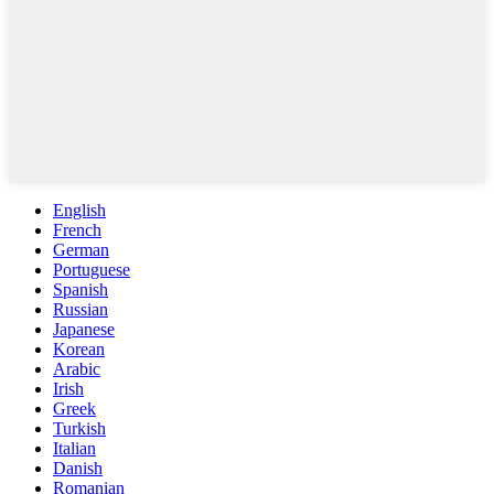
English
French
German
Portuguese
Spanish
Russian
Japanese
Korean
Arabic
Irish
Greek
Turkish
Italian
Danish
Romanian