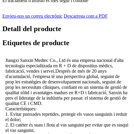
El tractament d'infusió és més segur i còmode
Envieu-nos un correu electrònic
Descarrega com a PDF
Detall del producte
Etiquetes de producte
Jiangxi Sanxin Medtec Co., Ltd és una empresa nacional d'alta
tecnologia especialitzada en R + D de dispositius mèdics,
fabricació, vendes i servei.Després de més de 20 anys
d'acumulació, l'empresa té una perspectiva global, seguint de
prop les estratègies de desenvolupament nacionals, seguint de
prop les necessitats clíniques, confiant en un sistema de gestió de
qualitat sòlid i avantatges madurs en R+D i fabricació, Sanxin ha
pres el lideratge de la indústria per passar. el sistema de gestió de
qualitat CE i CMD.
Característiques:
1. Evitar punxades repetides, protegir els vasos sanguinis i reduir
el dolor;
2. El catèter és suau i flota al vas sanguini per evitar que es rasqui
el vas sanguini;