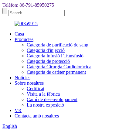
Telèfon: 86-791-85950275
Casa
Productes
Categoria de purificació de sang
Categoria d'injecció
Categoria Infusió i Transfusió
Categoria de protecció
Categoria Cirurgia Cardiotoràcica
Categoria de catèter permanent
Notícies
Sobre nosaltres
Certificat
Visita a la fàbrica
Camí de desenvolupament
La nostra exposició
VR
Contacta amb nosaltres
English