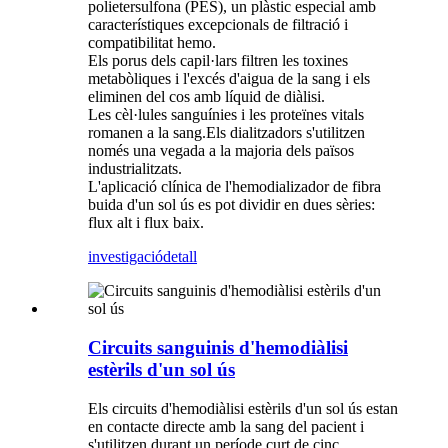
polietersulfona (PES), un plàstic especial amb
característiques excepcionals de filtració i
compatibilitat hemo.
Els porus dels capil·lars filtren les toxines
metabòliques i l'excés d'aigua de la sang i els
eliminen del cos amb líquid de diàlisi.
Les cèl·lules sanguínies i les proteïnes vitals
romanen a la sang.Els dialitzadors s'utilitzen
només una vegada a la majoria dels països
industrialitzats.
L'aplicació clínica de l'hemodializador de fibra
buida d'un sol ús es pot dividir en dues sèries:
flux alt i flux baix.
investigació
detall
Circuits sanguinis d'hemodiàlisi
estèrils d'un sol ús
Els circuits d'hemodiàlisi estèrils d'un sol ús estan
en contacte directe amb la sang del pacient i
s'utilitzen durant un període curt de cinc