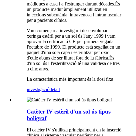
mèdiques a casa i a l'estranger durant dècades.És
un producte madur àmpliament utilitzat en
injeccions subcutània, intravenosa i intramuscular
per a pacients clínics.
Vam començar a investigar i desenvolupar
xeringa estèril per a un sol ús l'any 1999 i vam
aprovar la certificació CE per primera vegada
l'octubre de 1999. El producte està segellat en un
paquet d'una sola capa i esterilitzat per òxid
d'etilè abans de ser lliurat fora de la fàbrica.És
d'un sol ús i l'esterilització té una validesa de tres
a cinc anys.
La característica més important és la dosi fixa
investigació
detall
Catèter IV estèril d'un sol ús tipus
bolígraf
El catèter IV s'utilitza principalment en la inserció
clínica al sistema vascular perifèric per a