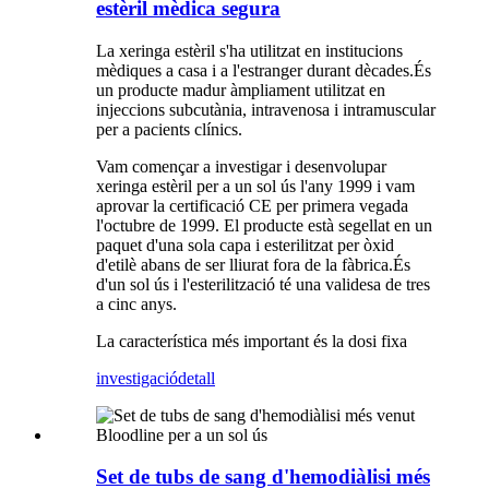
estèril mèdica segura
La xeringa estèril s'ha utilitzat en institucions
mèdiques a casa i a l'estranger durant dècades.És
un producte madur àmpliament utilitzat en
injeccions subcutània, intravenosa i intramuscular
per a pacients clínics.
Vam començar a investigar i desenvolupar
xeringa estèril per a un sol ús l'any 1999 i vam
aprovar la certificació CE per primera vegada
l'octubre de 1999. El producte està segellat en un
paquet d'una sola capa i esterilitzat per òxid
d'etilè abans de ser lliurat fora de la fàbrica.És
d'un sol ús i l'esterilització té una validesa de tres
a cinc anys.
La característica més important és la dosi fixa
investigació
detall
Set de tubs de sang d'hemodiàlisi més