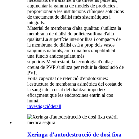
necessitats de tractament de diferents pacients,
augmentar la gamma de models de productes i
proporcionar a les institucions clíniques solucions
de tractament de diàlisi més sistemàtiques i
integrals.
Material de membrana d'alta qualitat: s'utilitza la
membrana de diàlisi de polietersulfona d'alta
qualitat.La superfície interior llisa i compacta de
la membrana de diàlisi està a prop dels vasos
sanguinis naturals, amb una biocompatibilitat i
una funció anticoagulant més
superiors.Mentrestant, la tecnologia d'enllaç
creuat de PVP s'utilitza per reduir la dissolució de
PVP.
Forta capacitat de retenció d'endotoxines:
l'estructura de membrana asimètrica del costat de
la sang i del costat del dialitzat impedeix
eficaçment que les endotoxines entrin al cos
humà.
investigació
detall
Xeringa d'autodestrucció de dosi fixa