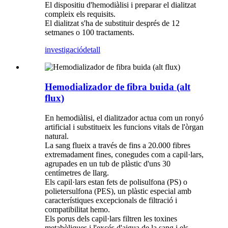
El dispositiu d'hemodiàlisi i preparar el dialitzat
compleix els requisits.
El dialitzat s'ha de substituir després de 12
setmanes o 100 tractaments.
investigació
detall
Hemodializador de fibra buida (alt
flux)
En hemodiàlisi, el dialitzador actua com un ronyó
artificial i substitueix les funcions vitals de l'òrgan
natural.
La sang flueix a través de fins a 20.000 fibres
extremadament fines, conegudes com a capil·lars,
agrupades en un tub de plàstic d'uns 30
centímetres de llarg.
Els capil·lars estan fets de polisulfona (PS) o
polietersulfona (PES), un plàstic especial amb
característiques excepcionals de filtració i
compatibilitat hemo.
Els porus dels capil·lars filtren les toxines
metabòliques i l'excés d'aigua de la sang i els