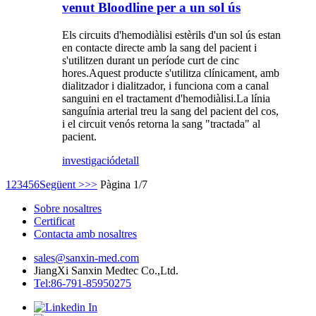
venut Bloodline per a un sol ús
Els circuits d'hemodiàlisi estèrils d'un sol ús estan
en contacte directe amb la sang del pacient i
s'utilitzen durant un període curt de cinc
hores.Aquest producte s'utilitza clínicament, amb
dialitzador i dialitzador, i funciona com a canal
sanguini en el tractament d'hemodiàlisi.La línia
sanguínia arterial treu la sang del pacient del cos,
i el circuit venós retorna la sang "tractada" al
pacient.
investigació
detall
1
2
3
4
5
6
Següent >
>>
Pàgina 1/7
Sobre nosaltres
Certificat
Contacta amb nosaltres
sales@sanxin-med.com
JiangXi Sanxin Medtec Co.,Ltd.
Tel:86-791-85950275