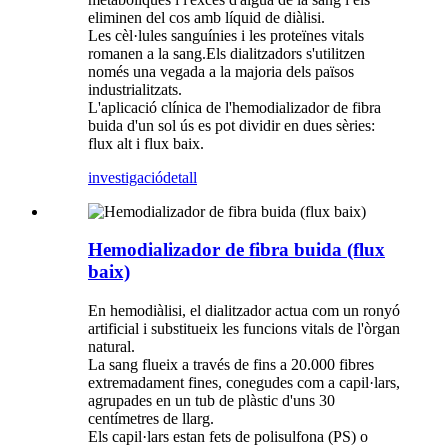
eliminen del cos amb líquid de diàlisi.
Les cèl·lules sanguínies i les proteïnes vitals
romanen a la sang.Els dialitzadors s'utilitzen
només una vegada a la majoria dels països
industrialitzats.
L'aplicació clínica de l'hemodializador de fibra
buida d'un sol ús es pot dividir en dues sèries:
flux alt i flux baix.
investigació
detall
Hemodializador de fibra buida (flux
baix)
En hemodiàlisi, el dialitzador actua com un ronyó
artificial i substitueix les funcions vitals de l'òrgan
natural.
La sang flueix a través de fins a 20.000 fibres
extremadament fines, conegudes com a capil·lars,
agrupades en un tub de plàstic d'uns 30
centímetres de llarg.
Els capil·lars estan fets de polisulfona (PS) o