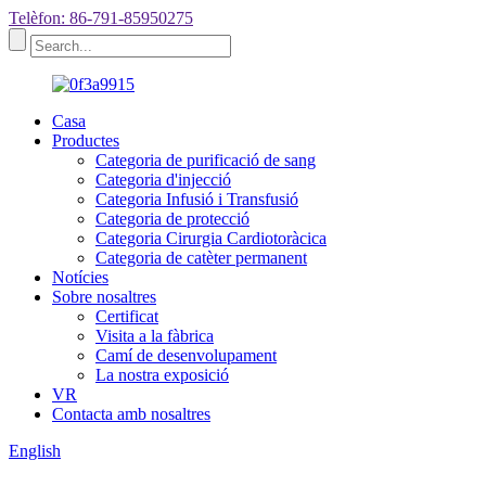
Telèfon: 86-791-85950275
Casa
Productes
Categoria de purificació de sang
Categoria d'injecció
Categoria Infusió i Transfusió
Categoria de protecció
Categoria Cirurgia Cardiotoràcica
Categoria de catèter permanent
Notícies
Sobre nosaltres
Certificat
Visita a la fàbrica
Camí de desenvolupament
La nostra exposició
VR
Contacta amb nosaltres
English