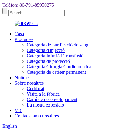
Telèfon: 86-791-85950275
Casa
Productes
Categoria de purificació de sang
Categoria d'injecció
Categoria Infusió i Transfusió
Categoria de protecció
Categoria Cirurgia Cardiotoràcica
Categoria de catèter permanent
Notícies
Sobre nosaltres
Certificat
Visita a la fàbrica
Camí de desenvolupament
La nostra exposició
VR
Contacta amb nosaltres
English