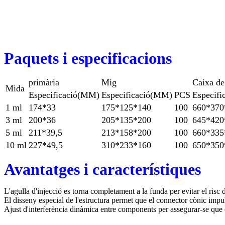
Paquets i especificacions
primària
Mig
Caixa de
Mida
Especificació
(MM)
Especificació
(MM)
PCS
Especifi
1 ml
174*33
175*125*140
100
660*370
3 ml
200*36
205*135*200
100
645*420
5 ml
211*39,5
213*158*200
100
660*335
10 ml
227*49,5
310*233*160
100
650*350
Avantatges i característiques
L'agulla d'injecció es torna completament a la funda per evitar el risc 
El disseny especial de l'estructura permet que el connector cònic impul
Ajust d'interferència dinàmica entre components per assegurar-se que e