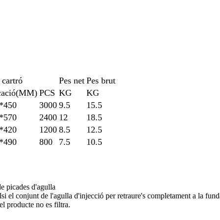
 cartró
Pes net
Pes brut
cació
(MM)
PCS
KG
KG
*450
3000
9.5
15.5
*570
2400
12
18.5
*420
1200
8.5
12.5
*490
800
7.5
10.5
de picades d'agulla
si el conjunt de l'agulla d'injecció per retraure's completament a la fun
l producte no es filtra.