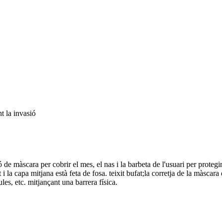
t la invasió
e màscara per cobrir el mes, el nas i la barbeta de l'usuari per protegir 
it i la capa mitjana està feta de fosa. teixit bufat;la corretja de la màscara
les, etc. mitjançant una barrera física.