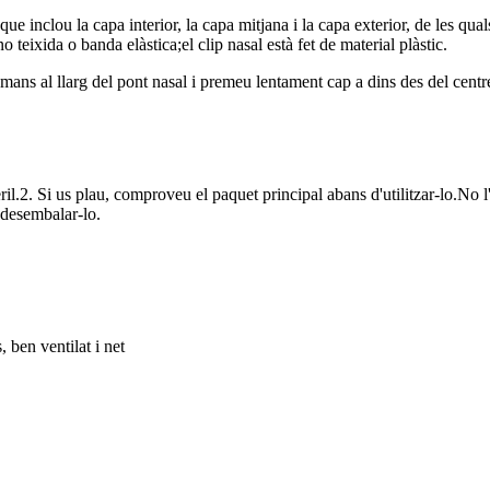
 inclou la capa interior, la capa mitjana i la capa exterior, de les quals l
no teixida o banda elàstica;el clip nasal està fet de material plàstic.
s mans al llarg del pont nasal i premeu lentament cap a dins des del cent
èril.2. Si us plau, comproveu el paquet principal abans d'utilitzar-lo.No l
e desembalar-lo.
 ben ventilat i net