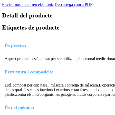
Envieu-nos un correu electrònic
Descarrega com a PDF
Detall del producte
Etiquetes de producte
Ús previst:
Aquest producte està pensat per ser utilitzat pel personal mèdic duran
Estructura i composició:
Està compost per clip nasal, màscara i corretja de màscara.L'operació d
de les quals les capes interiors i exteriors estan fetes de teixit no teix
plàstic.contra els microorganismes patògens, fluids corporals i partícu
Ús del mètode: