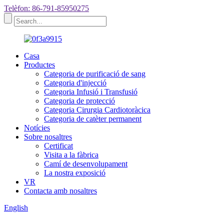
Telèfon: 86-791-85950275
Casa
Productes
Categoria de purificació de sang
Categoria d'injecció
Categoria Infusió i Transfusió
Categoria de protecció
Categoria Cirurgia Cardiotoràcica
Categoria de catèter permanent
Notícies
Sobre nosaltres
Certificat
Visita a la fàbrica
Camí de desenvolupament
La nostra exposició
VR
Contacta amb nosaltres
English