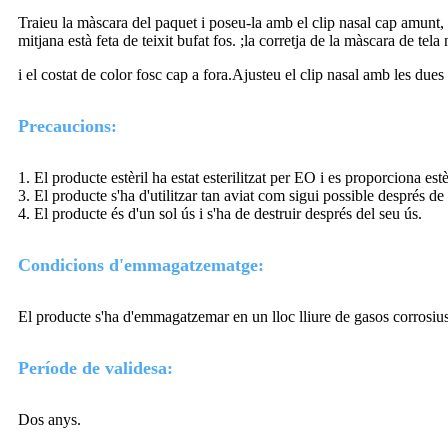
Traieu la màscara del paquet i poseu-la amb el clip nasal cap amunt, que
mitjana està feta de teixit bufat fos. ;la corretja de la màscara de tela 
i el costat de color fosc cap a fora.Ajusteu el clip nasal amb les due
Precaucions:
1. El producte estèril ha estat esterilitzat per EO i es proporciona est
3. El producte s'ha d'utilitzar tan aviat com sigui possible després d
4. El producte és d'un sol ús i s'ha de destruir després del seu ús.
Condicions d'emmagatzematge:
El producte s'ha d'emmagatzemar en un lloc lliure de gasos corrosius,
Període de validesa:
Dos anys.